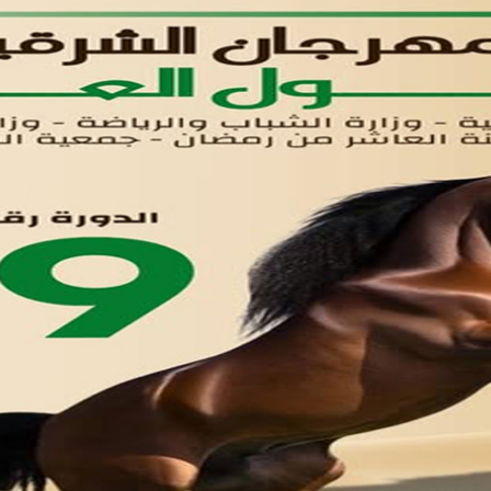
لوحه التحكم
اتصل بنا
تواصل معنا
مدينة العاشر من رمضان
01221020029
055-4494429
055-4494406
055-4494414
info.triaeg@yahoo.com
info@triaeg-guide.com