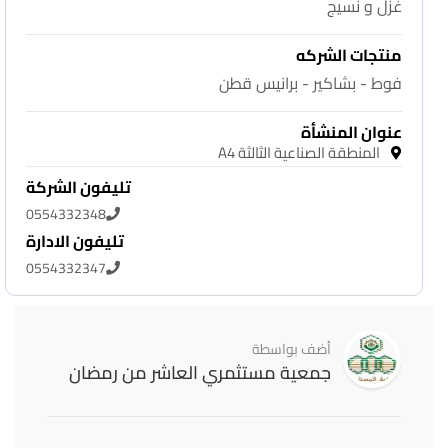
غزل و نسيج
منتجات الشركه
فوط - بشاكير - برانيس قطن
عنوان المنشأة
المنطقة الصناعية الثالثة A4
تليفون الشركة
0554332348
تليفون الادارة
0554332347
أضف بواسطة
جمعية مستثمري العاشر من رمضان