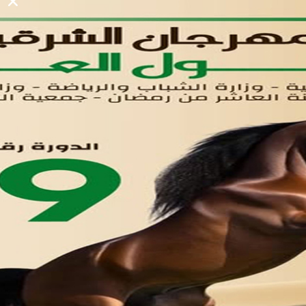
لوحه التحكم
اتصل بنا
تواصل معنا
مدينة العاشر من رمضان
01221020029
055-4494429
055-4494406
055-4494414
info.triaeg@yahoo.com
info@triaeg-guide.com