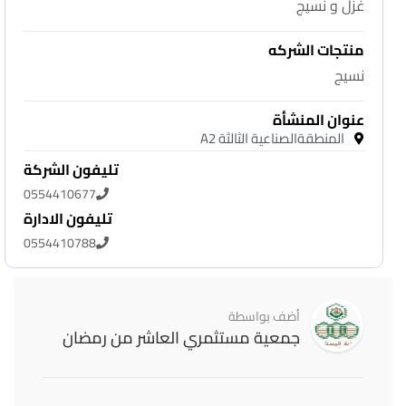
غزل و نسيج
منتجات الشركه
نسيج
عنوان المنشأة
المنطقةالصناعية الثالثة A2
تليفون الشركة
0554410677
تليفون الادارة
0554410788
أضف بواسطة
جمعية مستثمري العاشر من رمضان