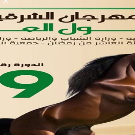
لوحه التحكم
اتصل بنا
تواصل معنا
مدينة العاشر من رمضان
01221020029
055-4494429
055-4494406
055-4494414
info.triaeg@yahoo.com
info@triaeg-guide.com