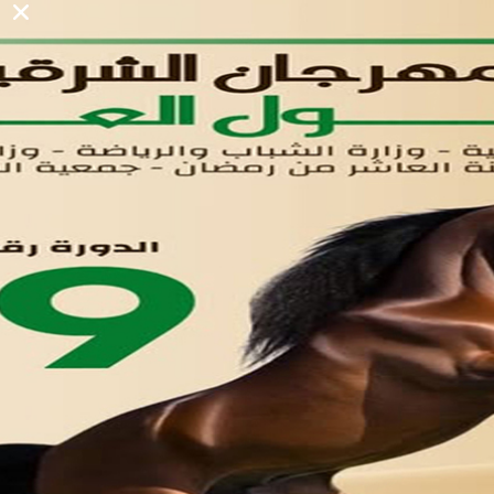
لوحه التحكم
اتصل بنا
تواصل معنا
مدينة العاشر من رمضان
01221020029
055-4494429
055-4494406
055-4494414
info.triaeg@yahoo.com
info@triaeg-guide.com