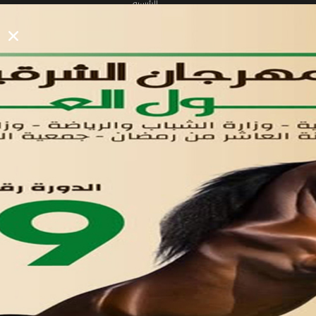
الرئيسيه
الأول
القوائم
في مدينة العاشر من رمضان
لوحه التحكم
اتصل بنا
تواصل معنا
مدينة العاشر من رمضان
01221020029
055-4494429
055-4494406
055-4494414
info.triaeg@yahoo.com