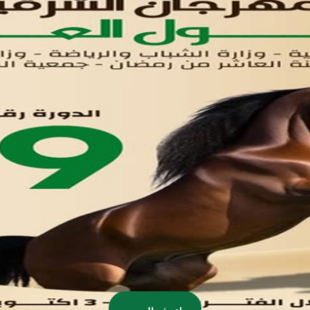
اتصل بنا
تواصل معنا
مدينة العاشر من رمضان
01221020029
055-4494429
055-4494406
055-4494414
info.triaeg@yahoo.com
info@triaeg-guide.com