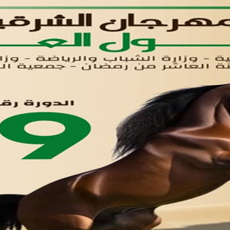
لوحه التحكم
اتصل بنا
تواصل معنا
مدينة العاشر من رمضان
01221020029
055-4494429
055-4494406
055-4494414
info.triaeg@yahoo.com
info@triaeg-guide.com