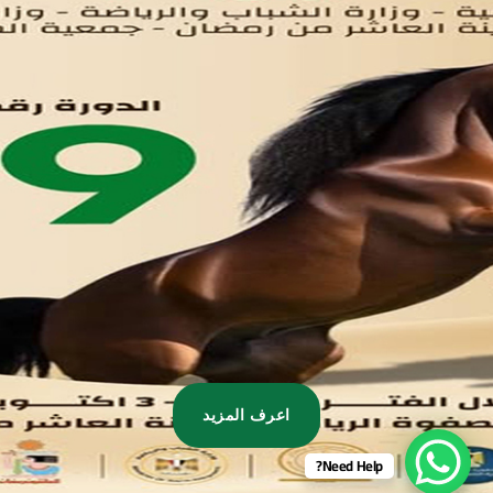
تواصل معنا
مدينة العاشر من رمضان
01221020029
055-4494429
055-4494406
055-4494414
info.triaeg@yahoo.com
info@triaeg-guide.com
اعرف المزيد
Need Help?