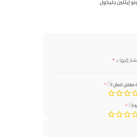
نو إيثلين جليكول
*
ار إليها بـ
 مقابل المال
ة