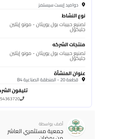
دواميد إيست سيستمز
نوع النشاط
تصنيع حبيبات بول يوريثان - مونو إيثلين
جليكول
منتجات الشركه
تصنيع حبيبات بول يوريثان - مونو إيثلين
جليكول
عنوان المنشأة
قطعة 20 - المنطقة الصناعية B4
تليفون الشر
54363720
أضف بواسطة
جمعية مستثمري العاشر
من رمضان