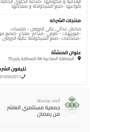
الغذائية و مكوناتها -صناعة الحلوى الجافة
بأنواعها -صنع الشيكولاتة و منتجاتها
منتجات الشركه
مكمل غذائي عالي البروتين - ملبسات
-فوريهات - طرفي -فندام -نعناع -اصابع مو
-مصاصات -صنع الشيكولاتة عالية البروتين
عنوان المنشأة
المنطقة الصناعية A6 المنطقة رقم 70
تليفون الشر
010562017
أضف بواسطة
جمعية مستثمري العاشر
من رمضان