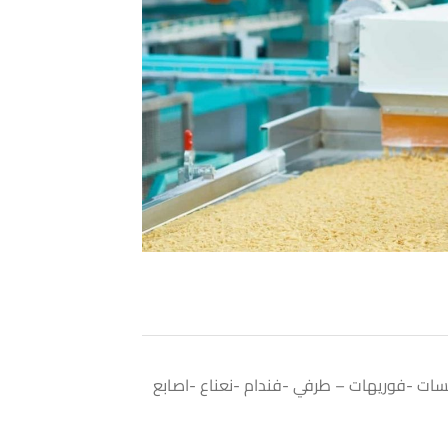
سات -فوريهات – طرفي -فندام -نعناع -اصابع