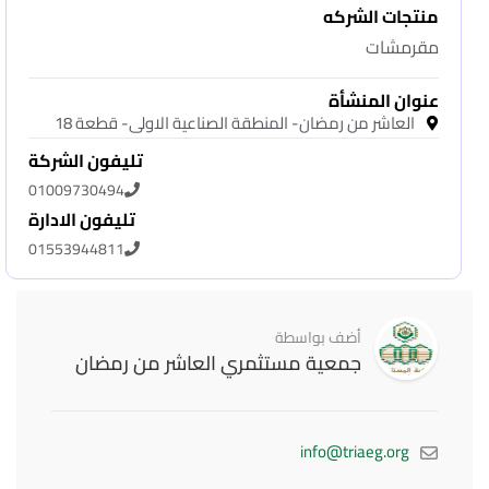
منتجات الشركه
مقرمشات
عنوان المنشأة
العاشر من رمضان- المنطقة الصناعية الاولى- قطعة 18
تليفون الشركة
01009730494
تليفون الادارة
01553944811
أضف بواسطة
جمعية مستثمري العاشر من رمضان
info@triaeg.org