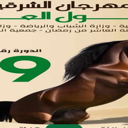
اتصل بنا
تواصل معنا
مدينة العاشر من رمضان
01221020029
055-4494429
055-4494406
055-4494414
info.triaeg@yahoo.com
info@triaeg-guide.com