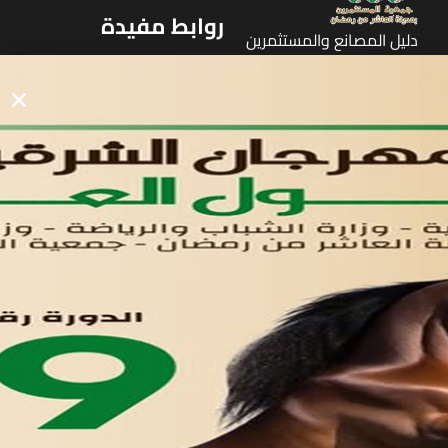
روابط مفيدة
دليل المصانع والمستثمرين
الرئيسيه
الأول
القوائم
في مدينة العاشر من رمضان
لوحه التحكم
اتصل بنا
تواصل معنا
مدينة العاشر من رمضان
01221020029
055-4494429
055-4494406