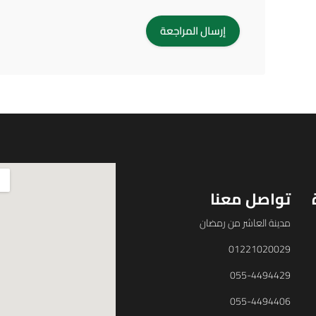
تواصل معنا
مدينة العاشر من رمضان
01221020029
055-4494429
055-4494406