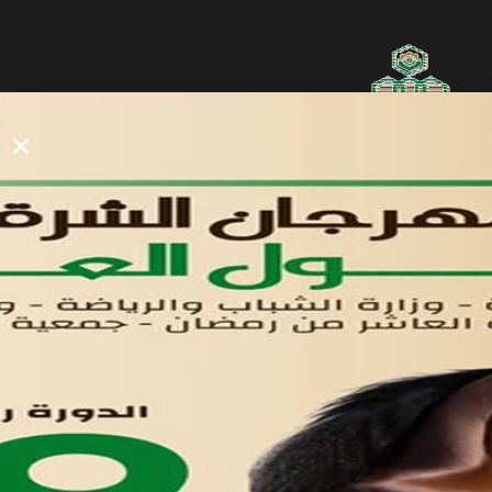
روابط مفيدة
دليل المصانع والمستثمرين
الرئيسيه
الأول
القوائم
في مدينة العاشر من رمضان
لوحه التحكم
اتصل بنا
تواصل معنا
مدينة العاشر من رمضان
01221020029