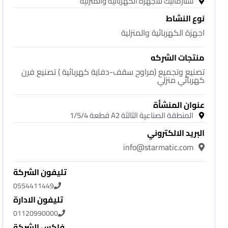
ستارماتيك للاجهزة الكهربائية والمنزلية
نوع النشاط
اجهزة الكهربائية والمنزلية
منتجات الشركه
تصنيع وتجميع (مراوح سقف-دفاية كهربائية ) تصنيع فرن
كهربائي منزلي
عنوان المنشأة
المنطقة الصناعية الثالثة A2 قطعة 1/5/4
البريد الالكتروني
info@starmatic.com
تليفون الشركة
0554411449
تليفون الادارة
01120990000
فاكس الشركة