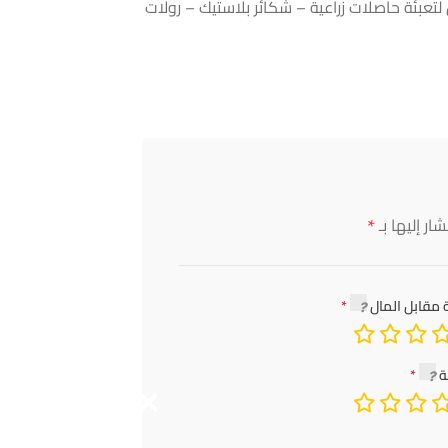
تعبئة حاصلات زراعية – شكائر بلاستيك – رولات
*
ار إليها بـ
 مقابل المال
ة