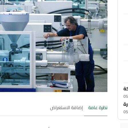
كة
05
رة
نظرة عامة
إضافة الاستعراض
05