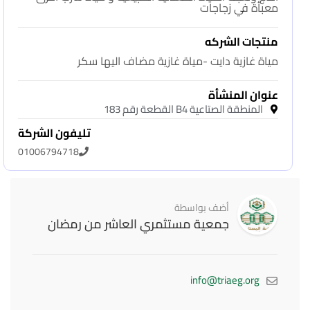
معبأة في زجاجات
منتجات الشركه
مياة غازية دايت -مياة غازية مضاف اليها سكر
عنوان المنشأة
المنطقة الصتاعية B4 القطعة رقم 183
تليفون الشركة
01006794718
أضف بواسطة
جمعية مستثمري العاشر من رمضان
info@triaeg.org