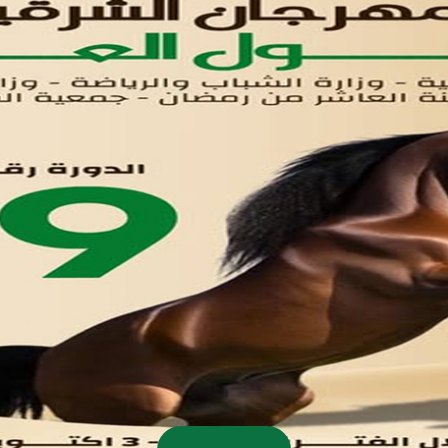
اتصل بنا
تواصل معنا
مدينة العاشر من رمضان
01221020029
055-4494429
055-4494406
055-4494414
info.triaeg@yahoo.com
info@triaeg-guide.com