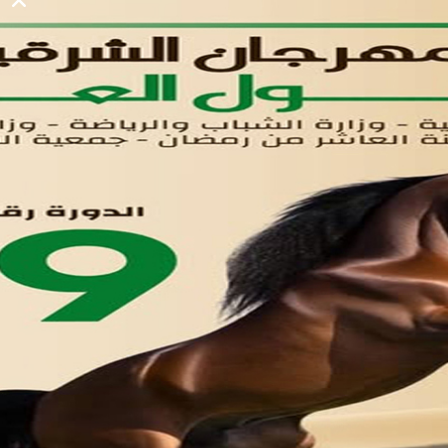
لوحه التحكم
اتصل بنا
تواصل معنا
مدينة العاشر من رمضان
01221020029
055-4494429
055-4494406
055-4494414
info.triaeg@yahoo.com
info@triaeg-guide.com