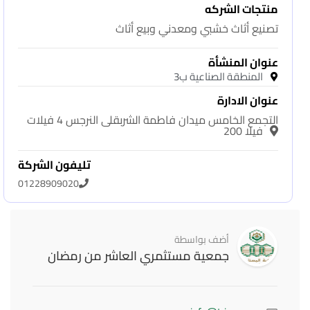
منتجات الشركه
تصنيع أثاث خشبي ومعدني وبيع أثاث
عنوان المنشأة
المنطقة الصناعية ب3
عنوان الادارة
التجمع الخامس ميدان فاطمة الشربقلى النرجس 4 فيلات
فيلا 200
تليفون الشركة
01228909020
أضف بواسطة
جمعية مستثمري العاشر من رمضان