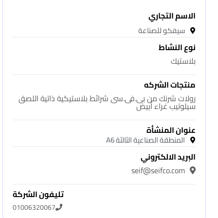
الاسم التجاري
سيفكو للصناعة
نوع النشاط
بلاستيك
منتجات الشركه
رولات شرنك من بى.فى.سى شرائط بلاستيكية ذاتية اللصق
سيلوتيب غراء أبيض
عنوان المنشأة
المنطقة الصناعية الثالثة A6
البريد الالكتروني
seif@seifco.com
تليفون الشركة
01006320067