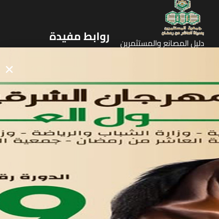
روابط مفيدة
دليل المصانع والمستثمرين
الرئيسيه
الأول
القوائم
في مدينة العاشر من رمضان
لوحه التحكم
اتصل بنا
تواصل معنا
مدينة العاشر من رمضان
01221020029
055-4494429