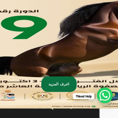
مدينة العاشر من رمضان
01221020029
055-4494429
055-4494406
055-4494414
info.triaeg@yahoo.com
info@triaeg-guide.com
اعرف المزيد
Need Help?
Developed by
, All rights reserved