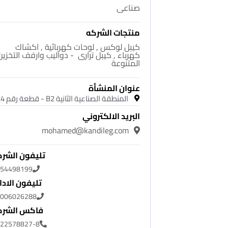
صناعى
منتجات الشركه
كيبل لوكس , لوحات كهربائية , اكشاك
كهرباء , كيبل ترارى - دواليب وارفف التخزين
المتنوعة
عنوان المنشأة
المنطقة الصناعية الثانية B2 - قطعة رقم 24
البريد الالكتروني
mohamed@kandileg.com
تليفون الشر
54498199
تليفون الادا
006026288
فاكس الشرك
22578827-8