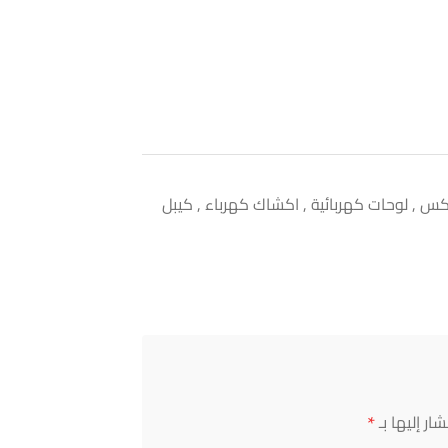
 , لوحات كهربائية , اكشاك كهرباء , كيبل
*
ار إليها بـ