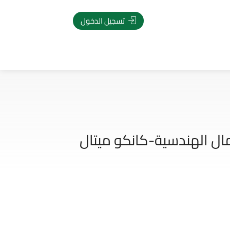
تسجيل الدخول
ال الهندسية-كانكو ميتال