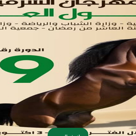
اتصل بنا
تواصل معنا
مدينة العاشر من رمضان
01221020029
055-4494429
055-4494406
055-4494414
info.triaeg@yahoo.com
info@triaeg-guide.com