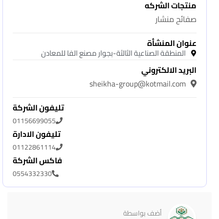
منتجات الشركه
صفائح منشار
عنوان المنشأة
المنطقة الصناعية الثالثة-بجوار مصنع الفا للمعادن
البريد الالكتروني
sheikha-group@kotmail.com
تليفون الشركة
01156699055
تليفون الادارة
01122861114
فاكس الشركة
0554332330
أضف بواسطة