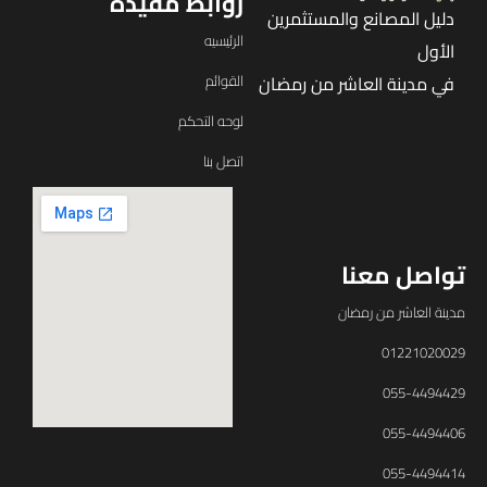
روابط مفيدة
دليل المصانع والمستثمرين
الرئيسيه
الأول
القوائم
في مدينة العاشر من رمضان
لوحه التحكم
اتصل بنا
تواصل معنا
مدينة العاشر من رمضان
01221020029
055-4494429
055-4494406
055-4494414