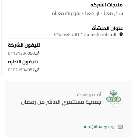
منتجات الشركه
سكر معبأ - ارز معبا - بقوليات معبأة
عنوان المنشأة
المنطقة الصناعية C1 القطعة P14
تليفون الشركة
01121304050
تليفون الادارة
01021504957
أضف بواسطة
جمعية مستثمري العاشر من رمضان
info@triaeg.org