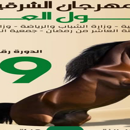
اتصل بنا
تواصل معنا
مدينة العاشر من رمضان
01221020029
055-4494429
055-4494406
055-4494414
info.triaeg@yahoo.com
info@triaeg-guide.com