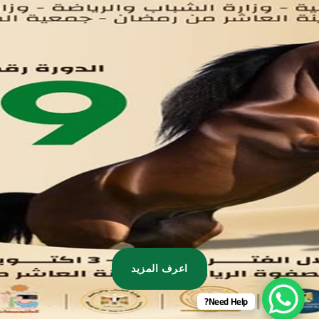
تواصل معنا
مدينة العاشر من رمضان
01221020029
055-4494429
055-4494406
055-4494414
info.triaeg@yahoo.com
info@triaeg-guide.com
اعرف المزيد
Need Help?