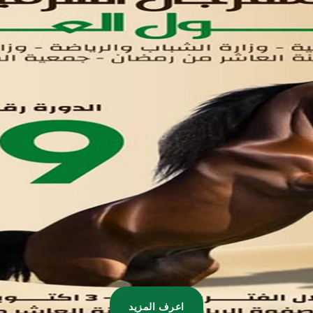
تواصل معنا
مدينة العاشر من رمضان
01221020029
055-4494429
055-4494406
055-4494414
info.triaeg@yahoo.com
info@triaeg-guide.com
اعرف المزيد