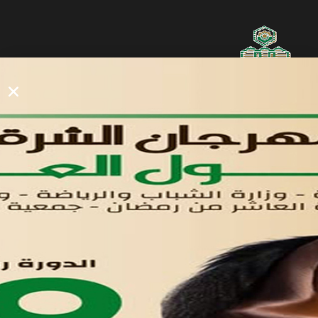
روابط مفيدة
دليل المصانع والمستثمرين
الرئيسيه
الأول
القوائم
في مدينة العاشر من رمضان
لوحه التحكم
اتصل بنا
تواصل معنا
مدينة العاشر من رمضان
01221020029