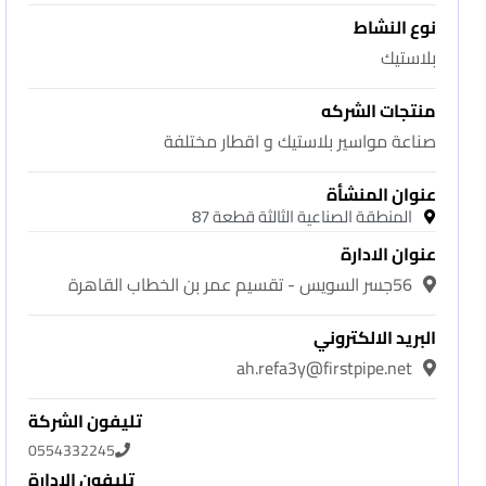
نوع النشاط
بلاستيك
منتجات الشركه
صناعة مواسير بلاستيك و اقطار مختلفة
عنوان المنشأة
المنطقة الصناعية الثالثة قطعة 87
عنوان الادارة
56جسر السويس - تقسيم عمر بن الخطاب القاهرة
البريد الالكتروني
ah.refa3y@firstpipe.net
تليفون الشركة
0554332245
تليفون الادارة