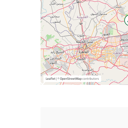
Leaflet
| ©
OpenStreetMap
contributors