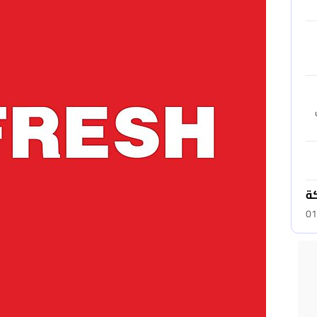
حتى
كة
01