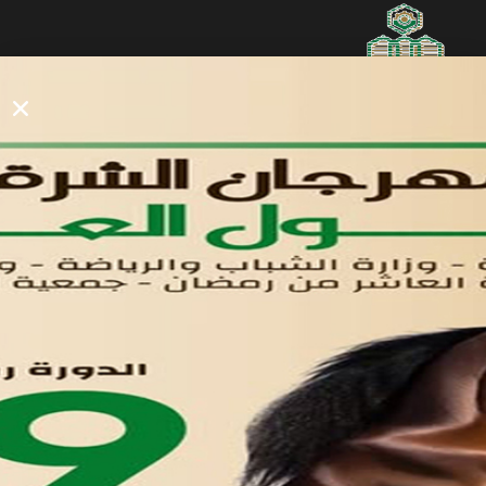
روابط مفيدة
دليل المصانع والمستثمرين
الرئيسيه
الأول
القوائم
في مدينة العاشر من رمضان
لوحه التحكم
اتصل بنا
تواصل معنا
مدينة العاشر من رمضان
01221020029
055-4494429