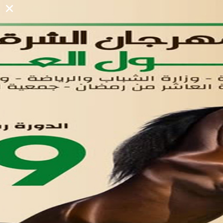
دليل المصانع والمستثمرين
الرئيسيه
الأول
القوائم
في مدينة العاشر من رمضان
لوحه التحكم
اتصل بنا
تواصل معنا
مدينة العاشر من رمضان
01221020029
055-4494429
055-4494406
055-4494414