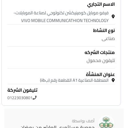
الاسم التجاري
فيفو موبايل كومينيكشن تكنولوجي لصناعة الموبايلات-
VIVO MOBILE COMMUNICATHION TECHNOLOGY
نوع النشاط
صناعى
منتجات الشركه
تليفون محمول
عنوان المنشأة
المنطقة الصناعية A1 القطعة رقم (بiib)
تليفون الشركة
01223030801
أضف بواسطة
جمعية مستثمري العاشر من رمضان