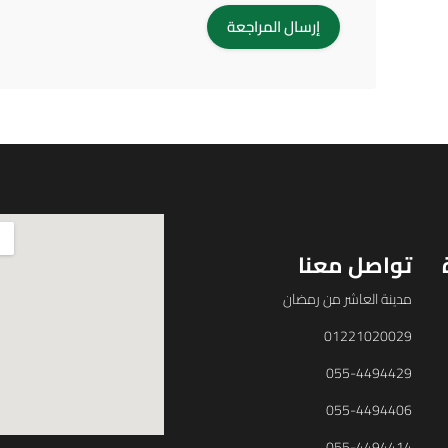
تواصل معنا
مدينة العاشر من رمضان
01221020029
055-4494429
055-4494406
055-4494414