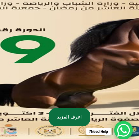
تواصل معنا
مدينة العاشر من رمضان
01221020029
055-4494429
055-4494406
055-4494414
info.triaeg@yahoo.com
info@triaeg-guide.com
اعرف المزيد
Need Help?