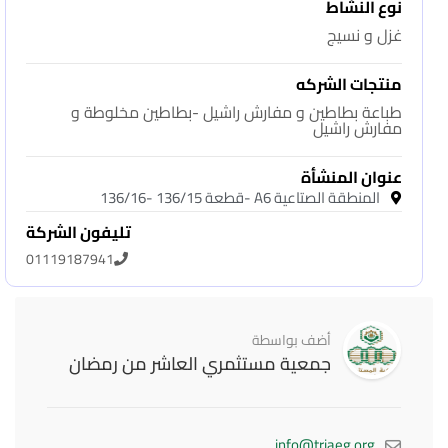
نوع النشاط
غزل و نسيج
منتجات الشركه
طباعة بطاطين و مفارش راشيل -بطاطين مخلوطة و
مفارش راشيل
عنوان المنشأة
المنطقة الصتاعية A6 -قطعة 136/15 -136/16
تليفون الشركة
01119187941
أضف بواسطة
جمعية مستثمري العاشر من رمضان
info@triaeg.org