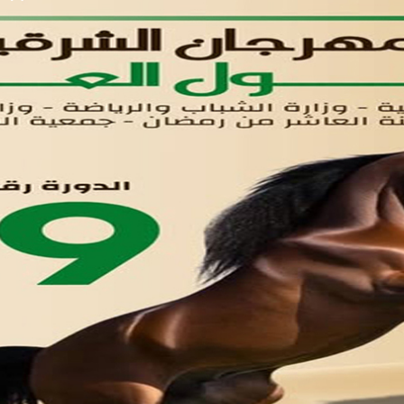
لوحه التحكم
اتصل بنا
تواصل معنا
مدينة العاشر من رمضان
01221020029
055-4494429
055-4494406
055-4494414
info.triaeg@yahoo.com
info@triaeg-guide.com