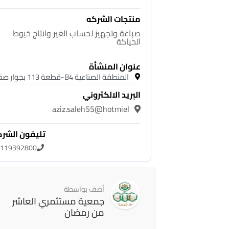
منتجات الشركه
صباغة وتجهيز لحساب الغير وانتاج خيوط
الحياكة
عنوان المنشأة
المنطقة الصناعية B4-قطعة 113 بجوار صفا
البريد الالكتروني
aziz.saleh55@hotmiel
تليفون الشر
119392800
أضف بواسطة
جمعية مستثمري العاشر
من رمضان