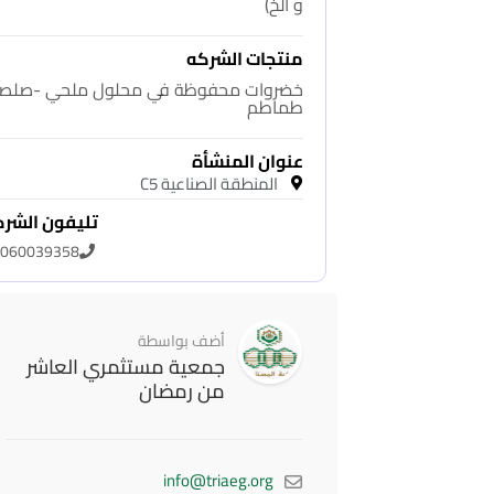
و ألخ)
منتجات الشركه
خضروات محفوظة في محلول ملحي -صلص
طماطم
عنوان المنشأة
المنطقة الصناعية C5
تليفون الشر
060039358
أضف بواسطة
جمعية مستثمري العاشر
من رمضان
info@triaeg.org