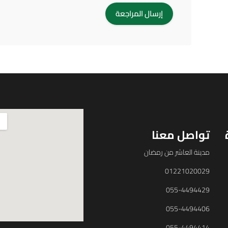
تواصل معنا
مدينة العاشر من رمضان
01221020029
055-4494429
055-4494406
055-4494414