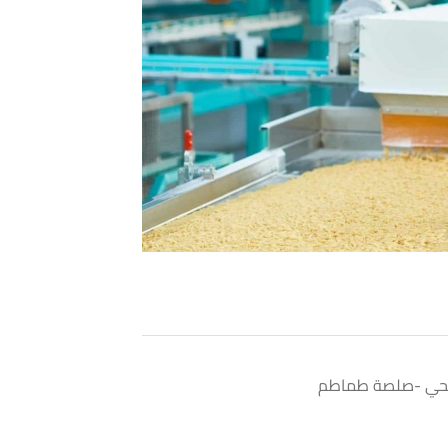
لحي -صلصة طماطم