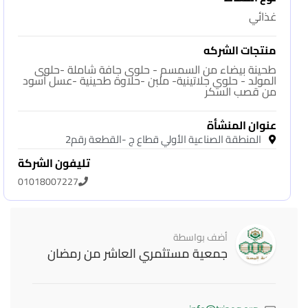
غذائي
منتجات الشركه
طحينة بيضاء من السمسم - حلوى جافة شاملة -حلوى
المولد - حلوي جلاتينية- ملبن -حلاوة طحينية -عسل أسود
من قصب السكر
عنوان المنشأة
المنطقة الصناعية الأولي قطاع ج -القطعة رقم2
تليفون الشركة
01018007227
أضف بواسطة
جمعية مستثمري العاشر من رمضان