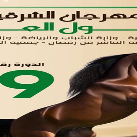
لوحه التحكم
اتصل بنا
تواصل معنا
مدينة العاشر من رمضان
01221020029
055-4494429
055-4494406
055-4494414
info.triaeg@yahoo.com
info@triaeg-guide.com