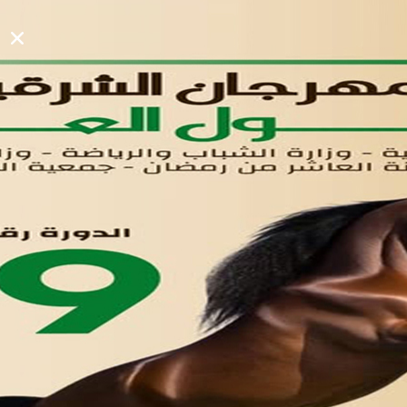
الأول
القوائم
في مدينة العاشر من رمضان
لوحه التحكم
اتصل بنا
تواصل معنا
مدينة العاشر من رمضان
01221020029
055-4494429
055-4494406
055-4494414
info.triaeg@yahoo.com