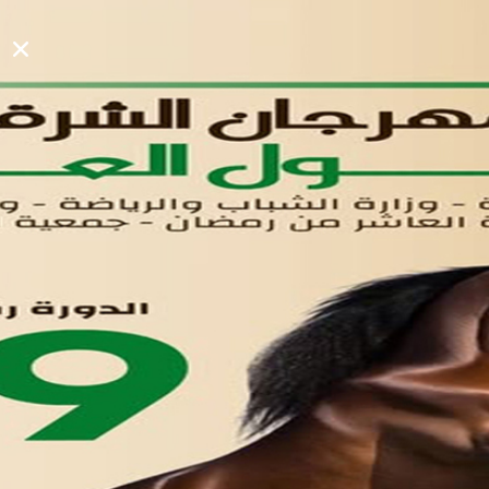
روابط مفيدة
دليل المصانع والمستثمرين
الرئيسيه
الأول
القوائم
في مدينة العاشر من رمضان
لوحه التحكم
اتصل بنا
تواصل معنا
مدينة العاشر من رمضان
01221020029
055-4494429
055-4494406