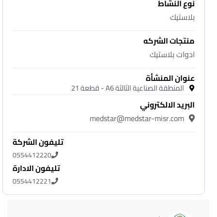
نوع النشاط
بلاستيك
منتجات الشركه
ادوات بلاستيك
عنوان المنشأة
المنطقة الصناعية الثالثة A6 - قطعة 21
البريد الالكتروني
medstar@medstar-misr.com
تليفون الشركة
0554412220
تليفون الادارة
0554412221