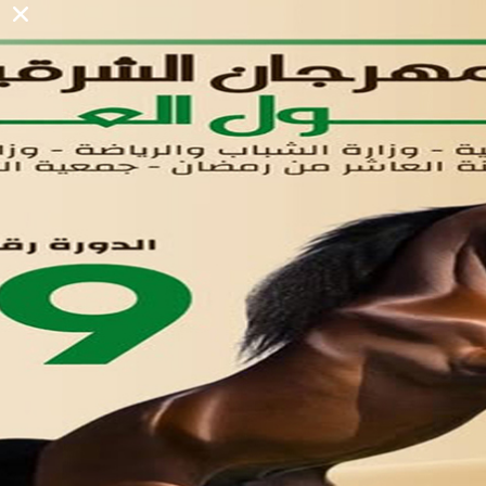
في مدينة العاشر من رمضان
لوحه التحكم
اتصل بنا
تواصل معنا
مدينة العاشر من رمضان
01221020029
055-4494429
055-4494406
055-4494414
info.triaeg@yahoo.com
info@triaeg-guide.com