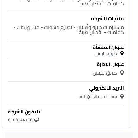
كمامات - أقطان طبية
منتجات الشركه
مستلزمات طبية وأسنان - تصنيع حشوات - مستهلكات -
كمامات - أقطان طبية
عنوان المنشأة
طريق بلبيس
عنوان الادارة
طريق بلبيس
البريد الالكتروني
onfo@sitechx.com
تليفون الشركة
01030441568