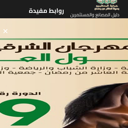
روابط مفيدة
دليل المصانع والمستثمرين
الرئيسيه
الأول
القوائم
في مدينة العاشر من رمضان
لوحه التحكم
اتصل بنا
تواصل معنا
مدينة العاشر من رمضان
01221020029
055-4494429
055-4494406