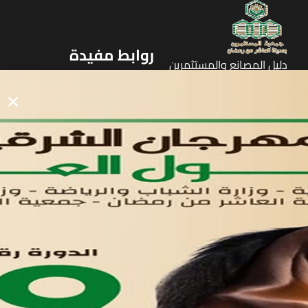
روابط مفيدة
دليل المصانع والمستثمرين
الرئيسيه
الأول
القوائم
في مدينة العاشر من رمضان
لوحه التحكم
اتصل بنا
تواصل معنا
مدينة العاشر من رمضان
01221020029
055-4494429