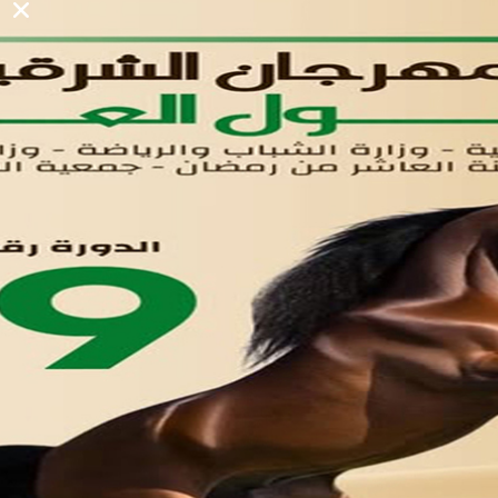
لوحه التحكم
اتصل بنا
تواصل معنا
مدينة العاشر من رمضان
01221020029
055-4494429
055-4494406
055-4494414
info.triaeg@yahoo.com
info@triaeg-guide.com