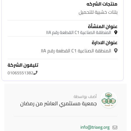
منتجات الشركه
بلتات خشبية للتحميل
عنوان المنشأة
المنطقة الصناعية C1 القطعة رقم IIA
عنوان الادارة
المنطقة الصناعية C1 القطعة رقم IIA
تليفون الشركة
01065551382
أضف بواسطة
جمعية مستثمري العاشر من رمضان
info@triaeg.org