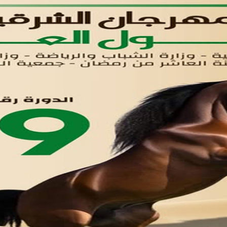
لوحه التحكم
اتصل بنا
تواصل معنا
مدينة العاشر من رمضان
01221020029
055-4494429
055-4494406
055-4494414
info.triaeg@yahoo.com
info@triaeg-guide.com