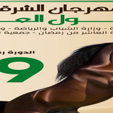
القوائم
في مدينة العاشر من رمضان
لوحه التحكم
اتصل بنا
تواصل معنا
مدينة العاشر من رمضان
01221020029
055-4494429
055-4494406
055-4494414
info.triaeg@yahoo.com
info@triaeg-guide.com