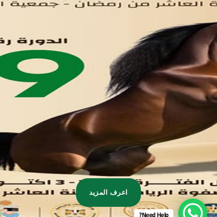
تواصل معنا
مدينة العاشر من رمضان
01221020029
055-4494429
055-4494406
055-4494414
info.triaeg@yahoo.com
info@triaeg-guide.com
اعرف المزيد
Need Help?