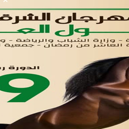
الرئيسيه
الأول
القوائم
في مدينة العاشر من رمضان
لوحه التحكم
اتصل بنا
تواصل معنا
مدينة العاشر من رمضان
01221020029
055-4494429
055-4494406
055-4494414
info.triaeg@yahoo.com