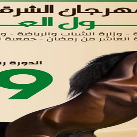
القوائم
في مدينة العاشر من رمضان
لوحه التحكم
اتصل بنا
تواصل معنا
مدينة العاشر من رمضان
01221020029
055-4494429
055-4494406
055-4494414
info.triaeg@yahoo.com
info@triaeg-guide.com