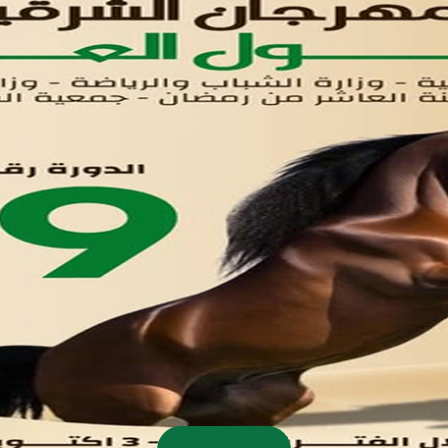
اتصل بنا
تواصل معنا
مدينة العاشر من رمضان
01221020029
055-4494429
055-4494406
055-4494414
info.triaeg@yahoo.com
info@triaeg-guide.com