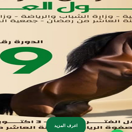
تواصل معنا
مدينة العاشر من رمضان
01221020029
055-4494429
055-4494406
055-4494414
info.triaeg@yahoo.com
info@triaeg-guide.com
اعرف المزيد