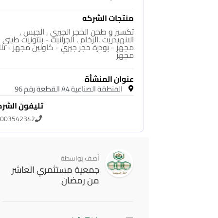
منتجات الشركه
تكسير و طحن الحجر الجيري , الجبس ,
الانهيدريت ,الرخام , الجرانبت - بنتونيت طيني
مجهز - بودرة حجر جيري - كاولين مجهز - تل
مجهز
عنوان المنشأة
المنطقة الصناعية A4 القطعة رقم 96
تليفون الشر
003542342
أضف بواسطة
جمعية مستثمري العاشر
من رمضان